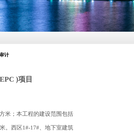
算审计
PC )项目
平方米；
本工程的建设范围包括
方米。
西区
1#-17#、地下室建筑